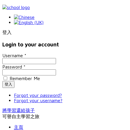
登入
Login to your account
Username *
Password *
Remember Me
Forgot your password?
Forgot your username?
將學習還給孩子
可譽自主學習之旅
主頁